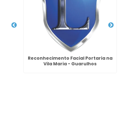
nio na
Reconhecimento Facial Portaria na
Em
Vila Maria - Guarulhos