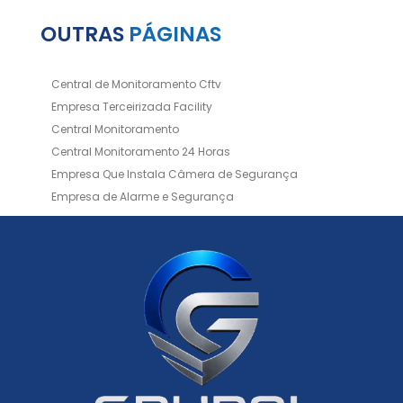
OUTRAS
PÁGINAS
Central de Monitoramento Cftv
Empresa Terceirizada Facility
Central Monitoramento
Central Monitoramento 24 Horas
Empresa Que Instala Câmera de Segurança
Empresa de Alarme e Segurança
Empresa de Alarmes
Empresa de Facilities
Empresa de Instalação de Cftv
Empresa de Instalação de Câmeras de Segurança
Empresa de Limpeza e Portaria
Empresas de Limpeza de Condomínios
Empresas de Monitoramento Cftv
Facility Terceirização
Instalação de Cftv
Instalação de Cercas Elétricas Residenciais
Monitoramento de Alarme 24 Horas