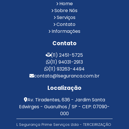
Reconhecimento Facial para Condomínios
Home
Reconhecimento Facial para Portaria
Sobre Nós
Reconhecimento Facial Portaria
Serviços
Contato
Serviço de Limpeza Terceirizado
Informações
Serviço de Portaria e Limpeza
Serviço de Portaria Terceirizado
Contato
Serviços de Limpeza e Portaria
Terceirização de Facilities
(11) 2451-5725
Terceirização de Portaria
(11) 94031-2913
Zeladoria de Condomínios
(11) 93263-4494
contato@lseguranca.com.br
Localização
Av. Tiradentes, 636 - Jardim Santa
Edwirges - Guarulhos / SP - CEP: 07090-
000
L Segurança Prime Serviços Ltda - TERCEIRIZAÇÃO