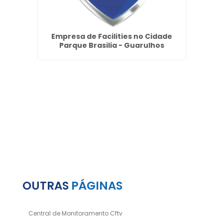
odoy
Empresa de Facilities no Cidade
Empre
Parque Brasilia - Guarulhos
OUTRAS
PÁGINAS
Central de Monitoramento Cftv