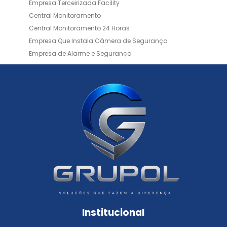
Empresa Terceirizada Facility
Central Monitoramento
Central Monitoramento 24 Horas
Empresa Que Instala Câmera de Segurança
Empresa de Alarme e Segurança
Empresa de Alarmes
Empresa de Facilities
Empresa de Instalação de Cftv
Empresa de Instalação de Câmeras de Segurança
Empresa de Limpeza e Portaria
Empresas de Limpeza de Condomínios
Empresas de Monitoramento Cftv
Facility Terceirização
Instalação de Cftv
Instalação de Cercas Elétricas Residenciais
Monitoramento de Alarme 24 Horas
Portaria e Limpeza
Portaria Inteligente
Portaria Remota
Portaria Remota para Condomínios
Institucional
Reconhecimento Facial em Condomínios