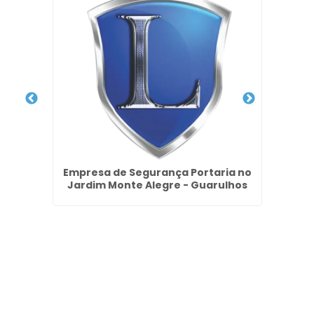
ar no
Empresa de Segurança Portaria no
Empre
Jardim Monte Alegre - Guarulhos
S