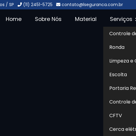
os / SP
(11) 2451-5725
contato@lseguranca.com.br
Home
Sobre Nós
Material
Serviços
Controle d
Jardim
Ronda
Sol
Limpeza e
raventi - Guarulhos
Escolta
Portaria R
- Guarulhos
são dois serviços
 de ambientes residenciais,
Controle d
a integrada na organização e
CFTV
el pelo controle de acesso,
e encomendas e vigilância da
Cerca elét
ienização de áreas comuns,