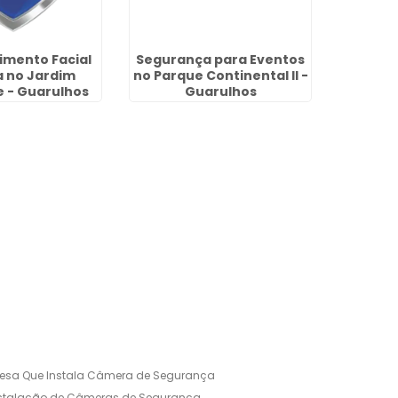
mento Facial
Segurança para Eventos
Reconh
a no Jardim
no Parque Continental II -
para 
 - Guarulhos
Guarulhos
esa Que Instala Câmera de Segurança
nstalação de Câmeras de Segurança