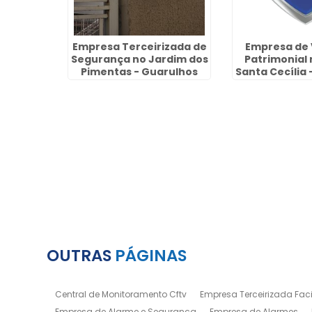
gurança
Empresa Terceirizada de
Empresa de 
em São
Segurança no Jardim dos
Patrimonial
Sul
Pimentas - Guarulhos
Santa Cecília
OUTRAS
PÁGINAS
Central de Monitoramento Cftv
Empresa Terceirizada Facil
Empresa de Alarme e Segurança
Empresa de Alarmes