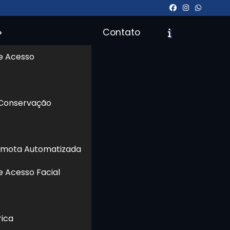
Contato
e Acesso
icite um Orçamento
Chame no WhatsApp
 Conservação
Informações
emota Automatizada
e Acesso Facial
rica