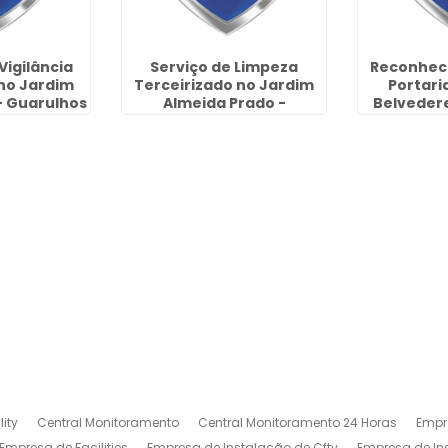
Vigilância
Serviço de Limpeza
Reconheci
 no Jardim
Terceirizado no Jardim
Portari
 - Guarulhos
Almeida Prado -
Belvedere
Guarulhos
ity
Central Monitoramento
Central Monitoramento 24 Horas
Empr
Empresa de Facilities
Empresa de Instalação de Cftv
Empresa de I