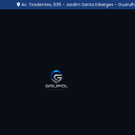
Av. Tiradentes, 636 - Jardim Santa Edwirges - Guarulh
Portaria e Limpeza no 
Paraventi - Guarulhos
Home
»
Informações
»
Portaria e Limpeza no Jardim Pa
Portaria e Limpeza no Jardim Paraventi 
essenciais para o funcionamento adequado
comerciais e corporativos, atuando de form
segurança do local. A portaria é responsáv
identificação de visitantes, recebimento d
entrada, enquanto a limpeza cuida da hig