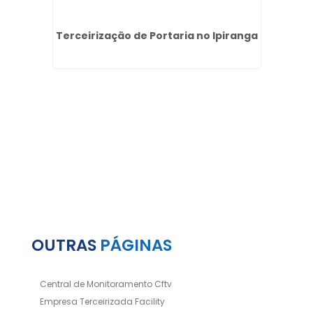
os
Terceirização de Portaria no Ipiranga
Em
Segu
OUTRAS
PÁGINAS
Central de Monitoramento Cftv
Empresa Terceirizada Facility