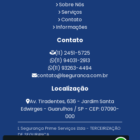
Reconhecimento Facial para Portaria
Sobre Nós
Reconhecimento Facial Portaria
Serviços
Contato
Serviço de Limpeza Terceirizado
Informações
Serviço de Portaria e Limpeza
Serviço de Portaria Terceirizado
Contato
Serviços de Limpeza e Portaria
Terceirização de Facilities
(11) 2451-5725
Terceirização de Portaria
(11) 94031-2913
Zeladoria de Condomínios
(11) 93263-4494
contato@lseguranca.com.br
Localização
Av. Tiradentes, 636 - Jardim Santa
Edwirges - Guarulhos / SP - CEP: 07090-
000
L Segurança Prime Serviços Ltda - TERCEIRIZAÇÃO
DE SEGURANÇA