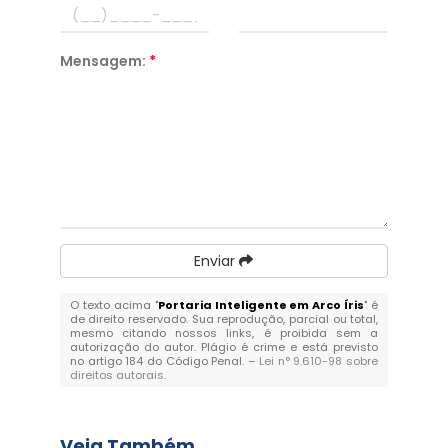
Mensagem:
*
Enviar
O texto acima "
Portaria Inteligente em Arco Íris
" é
de direito reservado. Sua reprodução, parcial ou total,
mesmo citando nossos links, é proibida sem a
autorização do autor. Plágio é crime e está previsto
no artigo 184 do Código Penal. –
Lei n° 9.610-98 sobre
direitos autorais
.
Veja Também