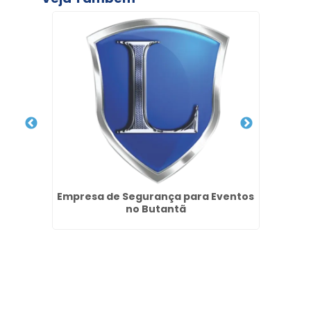
Empresa de Segurança para Eventos
Servi
tal II
no Butantã