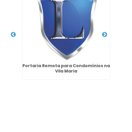
v em
Portaria Remota para Condomínios na
Se
Vila Maria