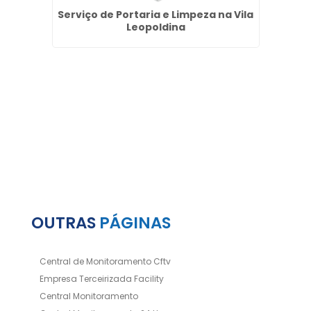
o no
Serviço de Portaria e Limpeza na Vila
Porta
s
Leopoldina
OUTRAS
PÁGINAS
Central de Monitoramento Cftv
Empresa Terceirizada Facility
Central Monitoramento