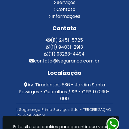
Reconhecimento Facial Portaria
Serviços
Contato
Serviço de Limpeza Terceirizado
Informações
Serviço de Portaria e Limpeza
Serviço de Portaria Terceirizado
Contato
Serviços de Limpeza e Portaria
Terceirização de Facilities
(11) 2451-5725
Terceirização de Portaria
(11) 94031-2913
Zeladoria de Condomínios
(11) 93263-4494
contato@lseguranca.com.br
Localização
Av. Tiradentes, 636 - Jardim Santa
Edwirges - Guarulhos / SP - CEP: 07090-
000
L Segurança Prime Serviços Ltda - TERCEIRIZAÇÃO
DE SEGURANÇA
Este site usa cookies para garantir que você