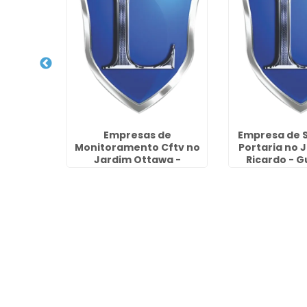
gurança
Empresas de
Empresa de 
 Vila
Monitoramento Cftv no
Portaria no 
Jardim Ottawa -
Ricardo - 
Guarulhos