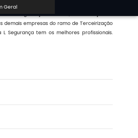
m Geral
esa de Segurança Particular, Terceirização de
 as demais empresas do ramo de Terceirização
 L Segurança tem os melhores profissionais.