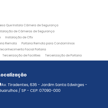
esa Que Instala Câmera de Segurança
nstalação de Câmeras de Segurança
o
Instalação de Cftv
aria Remota
Portaria Remota para Condomínios
Reconhecimento Facial Portaria
Terceirização de Facilities
Terceirização de Portaria
Localização
Av. Tiradentes, 636 - Jardim Santa Edwirges -
Guarulhos / SP - CEP: 07090-000