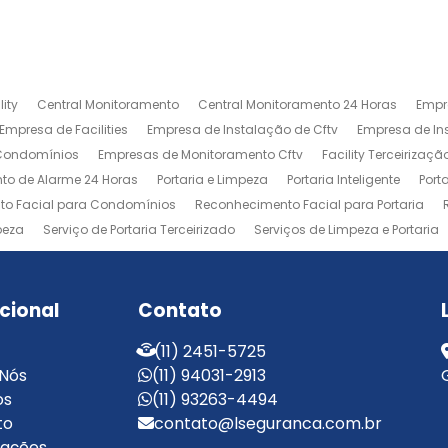
ity
Central Monitoramento
Central Monitoramento 24 Horas
Empr
Empresa de Facilities
Empresa de Instalação de Cftv
Empresa de I
 Condomínios
Empresas de Monitoramento Cftv
Facility Terceirizaçã
to de Alarme 24 Horas
Portaria e Limpeza
Portaria Inteligente
Port
o Facial para Condomínios
Reconhecimento Facial para Portaria
peza
Serviço de Portaria Terceirizado
Serviços de Limpeza e Portaria
ucional
Contato
(11) 2451-5725
 Nós
(11) 94031-2913
os
(11) 93263-4494
to
contato@lseguranca.com.br
mações