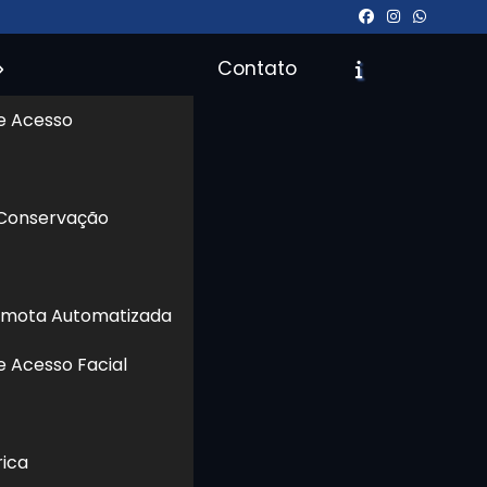
Contato
e Acesso
icite um Orçamento
Chame no WhatsApp
 Conservação
Informações
ca
 e
emota Automatizada
da
e Acesso Facial
egistro de visitantes, controle de entregas e
de custos operacionais, aumento da eficiência
rica