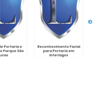
de Portaria e
Reconhecimento Facial
Empre
o Parque São
para Portaria em
Facil
ucas
Interlagos