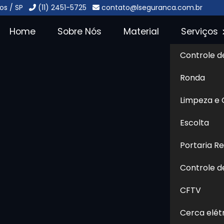
os / SP
(11) 2451-5725
contato@lseguranca.com.br
Home
Sobre Nós
Material
Serviços
Controle d
rra Funda
Sol
Ronda
a
Limpeza e
Escolta
tema de controle de acesso que substitui a presença físi
nto à distância, operada por profissionais treinados
Portaria R
s, interfone IP, sensores e software de gestão. Utiliza
Controle d
sa solução permite a liberação de entradas e saídas, r
e agilidade. A portaria tipo remota proporciona redução 
CFTV
eforçando a segurança de forma tecnológica e integrada.
Cerca elét
portaria remota