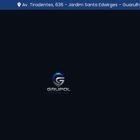
Av. Tiradentes, 636 - Jardim Santa Edwirges - Guarulh
Portaria Remota na Ba
Home
»
Informações
»
Portaria Remota na Barra Fund
A
Portaria Remota na Barra Funda
é um sis
do porteiro por uma central de monitorame
conectada por meio de tecnologias como câmera
principalmente em condomínios e empresas, es
resposta a situações de risco com segurança 
e rastreabilidade total das movimentações, r
Soluções especializadas em 