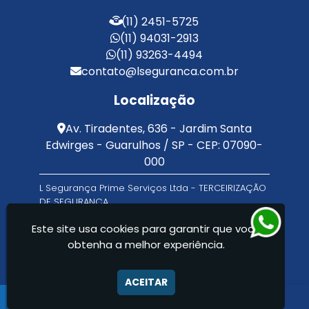
Terceirização de Facilities
(11) 2451-5725
Terceirização de Portaria
(11) 94031-2913
Zeladoria de Condomínios
(11) 93263-4494
contato@lseguranca.com.br
Localização
Av. Tiradentes, 636 - Jardim Santa
Edwirges - Guarulhos / SP - CEP: 07090-
000
L Segurança Prime Serviços Ltda - TERCEIRIZAÇÃO
DE SEGURANÇA
Este site usa cookies para garantir que você
obtenha a melhor experiência.
ACEITAR