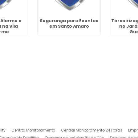
 Alarme e
Segurança para Eventos
Terceiriza
 na Vila
em Santo Amaro
no Jard
erme
Gua
ity
Central Monitoramento
Central Monitoramento 24 Horas
Empr
Empresa de Facilities
Empresa de Instalação de Cftv
Empresa de I