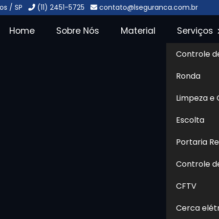
os / SP
(11) 2451-5725
contato@lseguranca.com.br
Home
Sobre Nós
Material
Serviços
Controle d
rdim São
Ronda
Sol
Limpeza e
Jorge - Guarulhos
Escolta
Portaria R
 onde encontrar soluções em
- Guarulhos
e busca uma
Controle d
qualidade, ética, respeito,
CFTV
e mercado, encontrou o lugar
, uma empresa especializada
Cerca elét
também oferecendo serviços