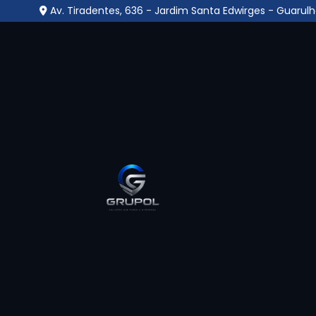
Av. Tiradentes, 636 - Jardim Santa Edwirges - Guarulh
Portaria Remota no Ja
Jorge - Guarulhos
Home
»
Informações
»
Portaria Remota no Jardim São 
Se você está a procura pelo melhor lugar
Portaria Remota no Jardim São Jorge 
empresa especializada para te atender com 
premiação em excelência e mais de 20 anos d
certo. Seja bem-vindo ao Grupo L Segurança
em soluções de segurança terceirizada, 