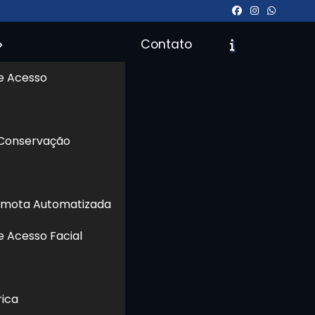
Contato
e Acesso
icite um Orçamento
Chame no WhatsApp
 Conservação
Informações
emota Automatizada
e Acesso Facial
rica