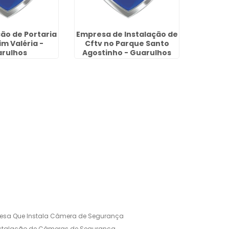
ção de Portaria
Empresa de Instalação de
Empres
im Valéria -
Cftv no Parque Santo
Moni
rulhos
Agostinho - Guarulhos
Par
esa Que Instala Câmera de Segurança
nstalação de Câmeras de Segurança