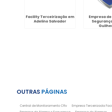
peza e
Facility Terceirização em
Empresa de
de Parque
Adelino Salvador
Segurança
rulhos
Guilh
OUTRAS
PÁGINAS
Central de Monitoramento Cftv
Empresa Terceirizada Facil
Empresa de Alarme e Segurança
Empresa de Alarmes