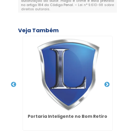
autorização do autor. Plágio é crime e está previsto
no artigo 184 do Código Penal. –
Lei n° 9.610-98 sobre
direitos autorais
.
Veja Também
al no
Portaria Inteligente no Bom Retiro
Seg
os