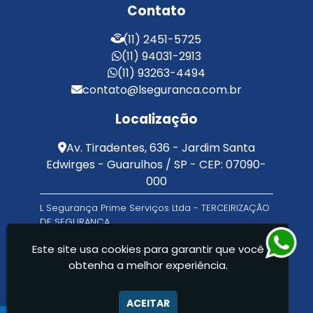
Contato
Serviços de Limpeza e Portaria
Terceirização de Facilities
(11) 2451-5725
Terceirização de Portaria
(11) 94031-2913
Zeladoria de Condomínios
(11) 93263-4494
contato@lseguranca.com.br
Localização
Av. Tiradentes, 636 - Jardim Santa
Edwirges - Guarulhos / SP - CEP: 07090-
000
L Segurança Prime Serviços Ltda - TERCEIRIZAÇÃO
DE SEGURANÇA
Este site usa cookies para garantir que você
obtenha a melhor experiência.
ACEITAR