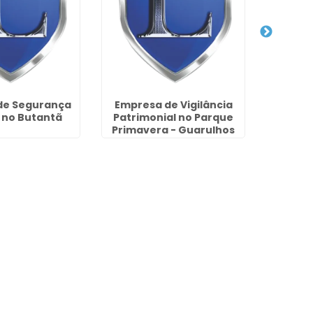
de Segurança
Empresa de Vigilância
Segura
a no Butantã
Patrimonial no Parque
no Parq
Primavera - Guarulhos