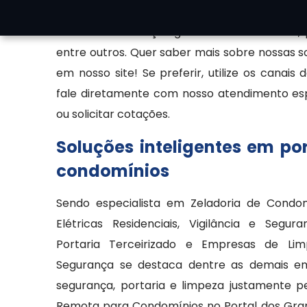
empresa especializada em soluções de seg
oferecendo serviços gerais como zeladoria, 
entre outros. Quer saber mais sobre nossas 
em nosso site! Se preferir, utilize os canais
fale diretamente com nosso atendimento espe
ou solicitar cotações.
Soluções inteligentes em po
condomínios
Sendo especialista em Zeladoria de Condom
Elétricas Residenciais, Vigilância e Segur
Portaria Terceirizado e Empresas de Li
Segurança se destaca dentre as demais em
segurança, portaria e limpeza justamente pel
Remota para Condomínios no Portal dos Gram