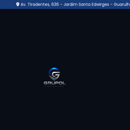
Av. Tiradentes, 636 - Jardim Santa Edwirges - Guarulh
Portaria Remota para
no Portal dos Gramado
Guarulhos
Home
»
Informações
»
Portaria Remota para Condomín
Se você está a procura pelo melhor lugar
portaria remota para condomínios
e busc
para te atender com qualidade, ética, respe
encontrou o lugar certo. Seja bem-vindo