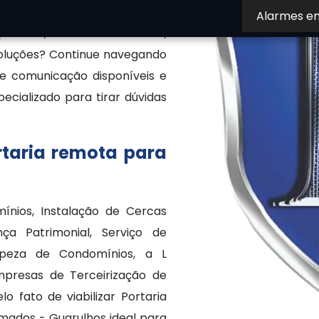
urança terceirizada, também
Alarmes e
portaria, controle de acesso,
soluções? Continue navegando
 de comunicação disponíveis e
cializado para tirar dúvidas
rtaria remota para
ínios, Instalação de Cercas
ança Patrimonial, Serviço de
mpeza de Condomínios, a L
presas de Terceirização de
o fato de viabilizar Portaria
ados - Guarulhos ideal para