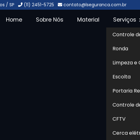
os / SP
(11) 2451-5725
contato@lseguranca.com.br
Home
Sobre Nós
Material
Serviços
Controle d
 Condomínios
Ronda
s -
Limpeza e
Sol
Escolta
ios no Portal dos Gramados - Guarulhos
Portaria R
Controle d
 onde encontrar soluções em
a uma empresa especializada
CFTV
ito, compromisso e segurança,
Cerca elét
 ao Grupo L Segurança, uma