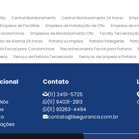
ity
Central Monitoramento
Central Monitoramento 24 Horas
Empr
Empresa de Facilities
Empresa de Instalação de Cftv
Empresa de I
 Condomínios
Empresas de Monitoramento Cftv
Facility Terceirizaçã
to de Alarme 24 Horas
Portaria e Limpeza
Portaria Inteligente
Port
o Facial para Condomínios
Reconhecimento Facial para Portaria
peza
Serviço de Portaria Terceirizado
Serviços de Limpeza e Portaria
ucional
Contato
(11) 2451-5725
 Nós
(11) 94031-2913
os
(11) 93263-4494
to
contato@lseguranca.com.br
mações