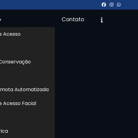
Contato
e Acesso
 Conservação
icite um Orçamento
Chame no WhatsApp
emota Automatizada
Informações
e Acesso Facial
rica