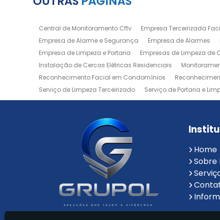
OUTRAS
PÁGINAS
Central de Monitoramento Cftv
Empresa Terceirizada Facil
Empresa de Alarme e Segurança
Empresa de Alarmes
Empresa de Limpeza e Portaria
Empresas de Limpeza de
Instalação de Cercas Elétricas Residenciais
Monitoramen
Reconhecimento Facial em Condomínios
Reconheciment
Serviço de Limpeza Terceirizado
Serviço de Portaria e Lim
Zeladoria de Condomínios
Instit
Home
Sobre
Serviç
Conta
Infor