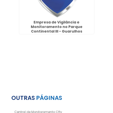
as no
Empresa de Vigilância e
Equi
Monitoramento no Parque
Ja
Continental III - Guarulhos
OUTRAS
PÁGINAS
Central de Monitoramento Cftv