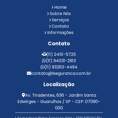
Reconhecimento Facial para Condomínios
Home
Reconhecimento Facial para Portaria
Sobre Nós
Reconhecimento Facial Portaria
Serviços
Contato
Serviço de Limpeza Terceirizado
Informações
Serviço de Portaria e Limpeza
Serviço de Portaria Terceirizado
Contato
Serviços de Limpeza e Portaria
Terceirização de Facilities
(11) 2451-5725
Terceirização de Portaria
(11) 94031-2913
Zeladoria de Condomínios
(11) 93263-4494
contato@lseguranca.com.br
Localização
Av. Tiradentes, 636 - Jardim Santa
Edwirges - Guarulhos / SP - CEP: 07090-
000
L Segurança Prime Serviços Ltda - TERCEIRIZAÇÃO