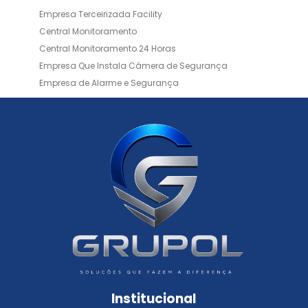
Empresa Terceirizada Facility
Central Monitoramento
Central Monitoramento 24 Horas
Empresa Que Instala Câmera de Segurança
Empresa de Alarme e Segurança
Empresa de Alarmes
Empresa de Facilities
Empresa de Instalação de Cftv
Empresa de Instalação de Câmeras de Segurança
Empresa de Limpeza e Portaria
Empresas de Limpeza de Condomínios
Empresas de Monitoramento Cftv
Facility Terceirização
Instalação de Cftv
Instalação de Cercas Elétricas Residenciais
Monitoramento de Alarme 24 Horas
Portaria e Limpeza
Portaria Inteligente
Portaria Remota
Portaria Remota para Condomínios
Institucional
Reconhecimento Facial em Condomínios