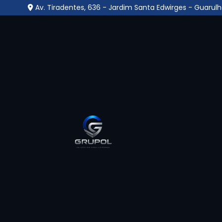
Av. Tiradentes, 636 - Jardim Santa Edwirges - Guarulh
Serviço de Portaria e L
Home
»
Informações
»
Serviço de Portaria e Limpeza na
O
serviço de portaria e limpeza
é uma sol
duas funções essenciais para o bom fu
corporativos, residenciais, comerciais e i
responsável pelo controle de acesso, recepçã
perímetro e organização das entradas e saíd
da higienização e conservação das áreas co
bem-estar. Quando integrados, esses ser