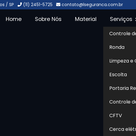
os / SP
(11) 2451-5725
contato@lseguranca.com.br
Home
Sobre Nós
Material
Serviços
Controle d
impeza na Luz
Sol
Ronda
 Luz
Limpeza e
Escolta
ução terceirizada que reúne
ncionamento de ambientes
Portaria R
nstitucionais. A portaria é
Controle d
o de visitantes, segurança do
as, enquanto a limpeza cuida
CFTV
muns, garantindo conforto e
Cerca elét
viços promovem eficiência