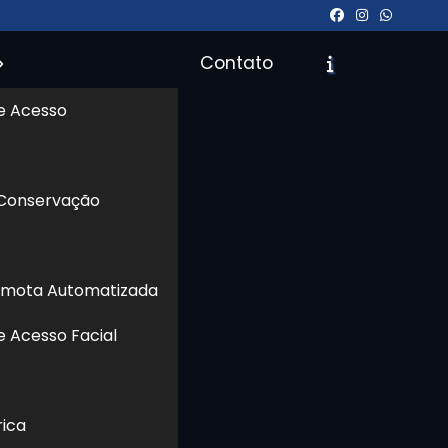
Contato
e Acesso
icite um Orçamento
Chame no WhatsApp
 Conservação
Informações
emota Automatizada
e Acesso Facial
rica