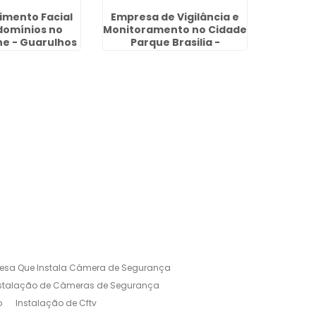
mento Facial
Empresa de Vigilância e
Reconh
omínios no
Monitoramento no Cidade
Port
ne - Guarulhos
Parque Brasilia -
Casta
Guarulhos
esa Que Instala Câmera de Segurança
nstalação de Câmeras de Segurança
o
Instalação de Cftv