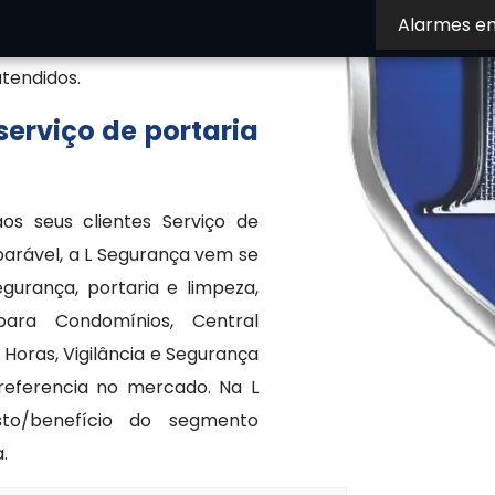
ntos e economia com gestão
Alarmes e
za oferece mais praticidade,
atendidos.
erviço de portaria
os seus clientes Serviço de
parável, a L Segurança vem se
urança, portaria e limpeza,
para Condomínios, Central
oras, Vigilância e Segurança
referencia no mercado. Na L
to/benefício do segmento
.