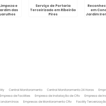
Limpeza e
Serviço de Portaria
Reconheci
Jardim das
Terceirizado em Ribeirão
em Cond
uarulhos
Pires
Jardim Ire
ity
Central Monitoramento
Central Monitoramento 24 Horas
Empr
Empresa de Facilities
Empresa de Instalação de Cftv
Empresa de I
 Condomínios
Empresas de Monitoramento Cftv
Facility Terceirizaçã