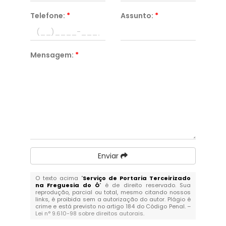
Telefone:
*
Assunto:
*
Mensagem:
*
Enviar
O texto acima "
Serviço de Portaria Terceirizado
na Freguesia do Ó
" é de direito reservado. Sua
reprodução, parcial ou total, mesmo citando nossos
links, é proibida sem a autorização do autor. Plágio é
crime e está previsto no artigo 184 do Código Penal. –
Lei n° 9.610-98 sobre direitos autorais
.