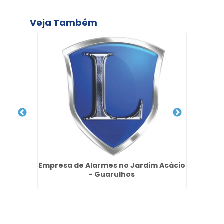
Veja Também
a Vila
Empresa de Alarmes no Jardim Acácio
- Guarulhos
Cond