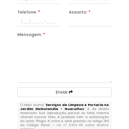
Telefone:
*
Assunto:
*
Mensagem:
*
Enviar
O texto acima "
Serviços de Limpeza e Portaria no
Jardim Divinolandia - Guarulhos
" é de direito
reservado. Sua reprodução, parcial ou total, mesmo
citando nossos links, é proibida sem a autorização
do autor. Plágio é crime e está previsto no artigo 184
do Código Penal. –
Lei n° 9.610-98 sobre direitos
autorais
.