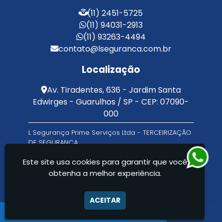
Terceirização de Facilities
(11) 2451-5725
Terceirização de Portaria
(11) 94031-2913
Zeladoria de Condomínios
(11) 93263-4494
contato@lseguranca.com.br
Localização
Av. Tiradentes, 636 - Jardim Santa
Edwirges - Guarulhos / SP - CEP: 07090-
000
L Segurança Prime Serviços Ltda - TERCEIRIZAÇÃO
DE SEGURANÇA
Este site usa cookies para garantir que você
obtenha a melhor experiência.
ACEITAR