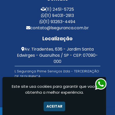
Serviços de Limpeza e Portaria
Terceirização de Facilities
(11) 2451-5725
Terceirização de Portaria
(11) 94031-2913
Zeladoria de Condomínios
(11) 93263-4494
contato@lseguranca.com.br
Localização
Av. Tiradentes, 636 - Jardim Santa
Edwirges - Guarulhos / SP - CEP: 07090-
000
L Segurança Prime Serviços Ltda - TERCEIRIZAÇÃO
DE SEGURANÇA
Este site usa cookies para garantir que você
obtenha a melhor experiência.
ACEITAR