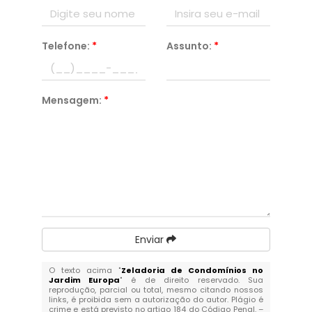
Telefone:
*
Assunto:
*
Mensagem:
*
Enviar
O texto acima "
Zeladoria de Condomínios no
Jardim Europa
" é de direito reservado. Sua
reprodução, parcial ou total, mesmo citando nossos
links, é proibida sem a autorização do autor. Plágio é
crime e está previsto no artigo 184 do Código Penal. –