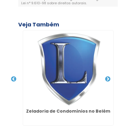
Lei n° 9.610-98 sobre direitos autorais
.
Veja Também
tv no
Zeladoria de Condomínios no Belém
Ser
lhos
Ja