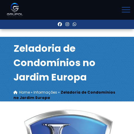
Zeladoria de
Condomínios no
Jardim Europa
Home
»
Informações
»
Zeladoria de Condomínios
no Jardim Europa