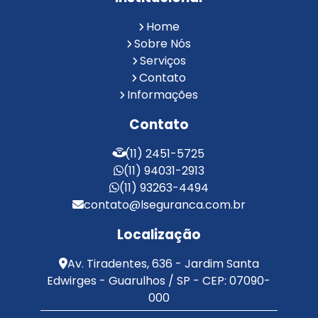
Reconhecimento Facial em Condomínios
Reconhecimento Facial para Condomínios
Home
Reconhecimento Facial para Portaria
Sobre Nós
Reconhecimento Facial Portaria
Serviços
Contato
Serviço de Limpeza Terceirizado
Informações
Serviço de Portaria e Limpeza
Serviço de Portaria Terceirizado
Contato
Serviços de Limpeza e Portaria
Terceirização de Facilities
(11) 2451-5725
Terceirização de Portaria
(11) 94031-2913
Zeladoria de Condomínios
(11) 93263-4494
contato@lseguranca.com.br
Localização
Av. Tiradentes, 636 - Jardim Santa
Edwirges - Guarulhos / SP - CEP: 07090-
000