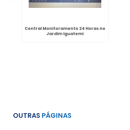
taria
Central Monitoramento 24 Horas no
Empre
lhos
Jardim Iguatemi
OUTRAS
PÁGINAS