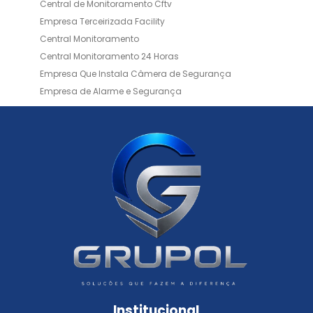
Central de Monitoramento Cftv
Empresa Terceirizada Facility
Central Monitoramento
Central Monitoramento 24 Horas
Empresa Que Instala Câmera de Segurança
Empresa de Alarme e Segurança
Empresa de Alarmes
Empresa de Facilities
Empresa de Instalação de Cftv
Empresa de Instalação de Câmeras de Segurança
Empresa de Limpeza e Portaria
Empresas de Limpeza de Condomínios
Empresas de Monitoramento Cftv
Facility Terceirização
Instalação de Cftv
Instalação de Cercas Elétricas Residenciais
Monitoramento de Alarme 24 Horas
Portaria e Limpeza
Portaria Inteligente
Portaria Remota
Portaria Remota para Condomínios
Institucional