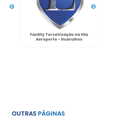
a em
Facility Terceirização na Vila
Empr
Aeroporto - Guarulhos
OUTRAS
PÁGINAS