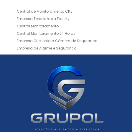
Central de Monitoramento Cftv
Empresa Terceirizada Facility
Central Monitoramento
Central Monitoramento 24 Horas
Empresa Que Instala Câmera de Segurança
Empresa de Alarme e Segurança
Empresa de Alarmes
Empresa de Facilities
Empresa de Instalação de Cftv
Empresa de Instalação de Câmeras de Segurança
Empresa de Limpeza e Portaria
Empresas de Limpeza de Condomínios
Empresas de Monitoramento Cftv
Facility Terceirização
Instalação de Cftv
Instalação de Cercas Elétricas Residenciais
Monitoramento de Alarme 24 Horas
Portaria e Limpeza
Portaria Inteligente
Portaria Remota