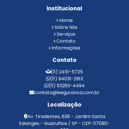
Portaria Remota para Condomínios
Institucional
Reconhecimento Facial em Condomínios
Reconhecimento Facial para Condomínios
Home
Reconhecimento Facial para Portaria
Sobre Nós
Reconhecimento Facial Portaria
Serviços
Contato
Serviço de Limpeza Terceirizado
Informações
Serviço de Portaria e Limpeza
Serviço de Portaria Terceirizado
Contato
Serviços de Limpeza e Portaria
Terceirização de Facilities
(11) 2451-5725
Terceirização de Portaria
(11) 94031-2913
Zeladoria de Condomínios
(11) 93263-4494
contato@lseguranca.com.br
Localização
Av. Tiradentes, 636 - Jardim Santa
Edwirges - Guarulhos / SP - CEP: 07090-