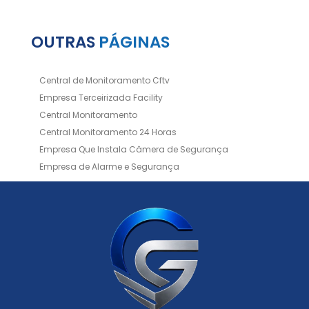
OUTRAS
PÁGINAS
Central de Monitoramento Cftv
Empresa Terceirizada Facility
Central Monitoramento
Central Monitoramento 24 Horas
Empresa Que Instala Câmera de Segurança
Empresa de Alarme e Segurança
Empresa de Alarmes
Empresa de Facilities
Empresa de Instalação de Cftv
Empresa de Instalação de Câmeras de Segurança
Empresa de Limpeza e Portaria
Empresas de Limpeza de Condomínios
Empresas de Monitoramento Cftv
Facility Terceirização
Instalação de Cftv
Instalação de Cercas Elétricas Residenciais