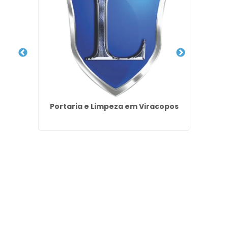
arque
Portaria e Limpeza em Viracopos
Empr
no 