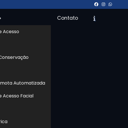
Contato
e Acesso
icite um Orçamento
Chame no WhatsApp
 Conservação
Informações
emota Automatizada
e Acesso Facial
rica