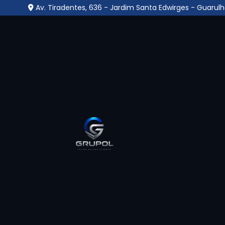
Av. Tiradentes, 636 - Jardim Santa Edwirges - Guarulh
Central Monitorament
das Nações - Guarulh
Home
»
Informações
»
Central Monitoramento no Parq
A
Central Monitoramento no Parque das 
para garantir a supervisão contínua de ambi
como câmeras, alarmes e sensores. Operad
identificação imediata de ocorrências suspe
solução é amplamente empregada em condom
públicas, oferecendo um alto nível de co