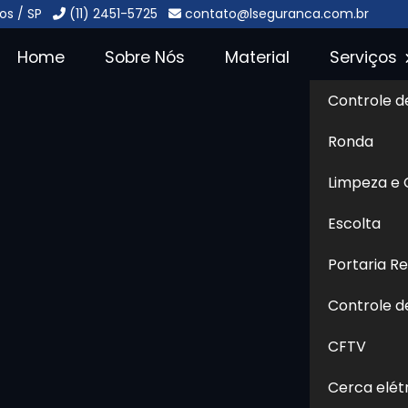
os / SP
(11) 2451-5725
contato@lseguranca.com.br
Home
Sobre Nós
Material
Serviços
Controle d
o no Parque
Ronda
os
Sol
Limpeza e
ue das Nações - Guarulhos
Escolta
Portaria R
Nações - Guarulhos
é uma estrutura essencial
entes, reunindo dados em tempo real de sistemas
Controle d
a por profissionais capacitados, permite a
CFTV
itas, promovendo ações rápidas e eficazes. Essa
ínios, empresas, indústrias e instituições
Cerca elét
ntrole e segurança. Além disso, proporciona