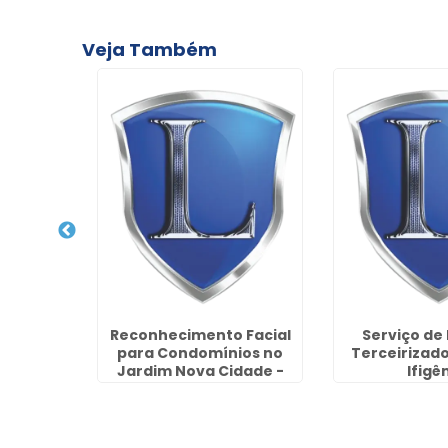
Veja Também
lação de
Reconhecimento Facial
Serviço de 
gurança
para Condomínios no
Terceirizad
o
Jardim Nova Cidade -
Ifigê
Guarulhos