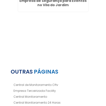
a no
Empresa de Segurança para Eventos
Ser
no Vila do Jardim
OUTRAS
PÁGINAS
Central de Monitoramento Cftv
Empresa Terceirizada Facility
Central Monitoramento
Central Monitoramento 24 Horas