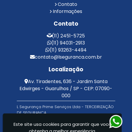
Contato
Serviço de Limpeza Terceirizado
Informações
Serviço de Portaria e Limpeza
Serviço de Portaria Terceirizado
Contato
Serviços de Limpeza e Portaria
Terceirização de Facilities
(11) 2451-5725
Terceirização de Portaria
(11) 94031-2913
Zeladoria de Condomínios
(11) 93263-4494
contato@lseguranca.com.br
Localização
Av. Tiradentes, 636 - Jardim Santa
Edwirges - Guarulhos / SP - CEP: 07090-
000
L Segurança Prime Serviços Ltda - TERCEIRIZAÇÃO
DE SEGURANÇA
Este site usa cookies para garantir que você
obtenha a melhor experiência.