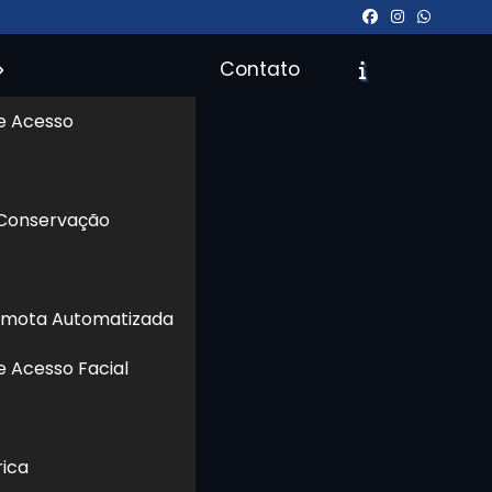
Contato
e Acesso
icite um Orçamento
Chame no WhatsApp
 Conservação
Informações
emota Automatizada
e Acesso Facial
rica