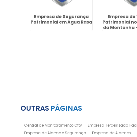
gurança
Empresa de Segurança
Empresa de 
Jardim
Patrimonial em Água Rasa
Patrimonial no
rulhos
da Montanha 
OUTRAS
PÁGINAS
Central de Monitoramento Cftv
Empresa Terceirizada Facil
Empresa de Alarme e Segurança
Empresa de Alarmes