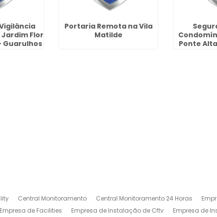
Vigilância
Portaria Remota na Vila
Segur
 Jardim Flor
Matilde
Condomíni
- Guarulhos
Ponte Alta
ity
Central Monitoramento
Central Monitoramento 24 Horas
Empr
Empresa de Facilities
Empresa de Instalação de Cftv
Empresa de I