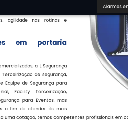
itoramento em tempo real,
Alarmes e
uações suspeitas. Com isso,
s, agilidade nas rotinas e
es em portaria
ercializados, a L Segurança
Terceirização de segurança,
te Equipe de Segurança para
al, Facility Terceirização,
Segurança para Eventos, mas
es a fim de atender às mais
faça uma cotação, temos competentes profissionais em