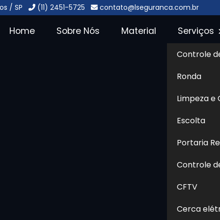
os / SP
(11) 2451-5725
contato@lseguranca.com.br
Home
Sobre Nós
Material
Serviços
Controle d
m Guaianazes
Sol
Ronda
zes
Limpeza e
Escolta
 um sistema moderno de
ra substituir ou complementar
Portaria R
maior segurança, eficiência e
Controle d
 pode incluir reconhecimento
os para liberação de entrada e
CFTV
inistradores via centrais
Cerca elét
ais e comerciais, a Portaria