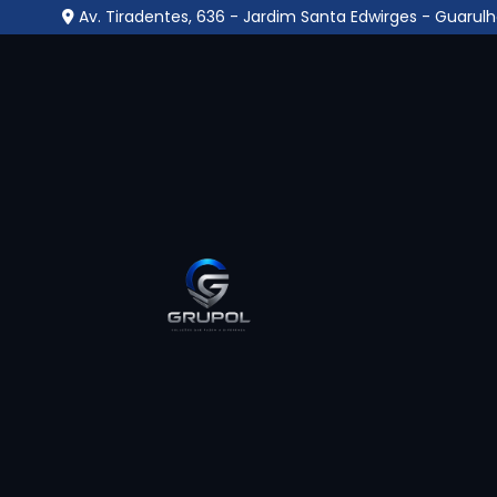
Av. Tiradentes, 636 - Jardim Santa Edwirges - Guarulh
Portaria Inteligente e
Home
»
Informações
»
Portaria Inteligente em Guaiana
A
Portaria Inteligente em Guaianazes
é
controle de acesso que utiliza tecnologia pa
a presença física de porteiros, oferecendo 
redução de custos operacionais. Esse modelo
facial, QR code, leitura de placas, aplicativ
comunicação direta com moradores ou adm
remotas. Aplicada em condomínios residenci