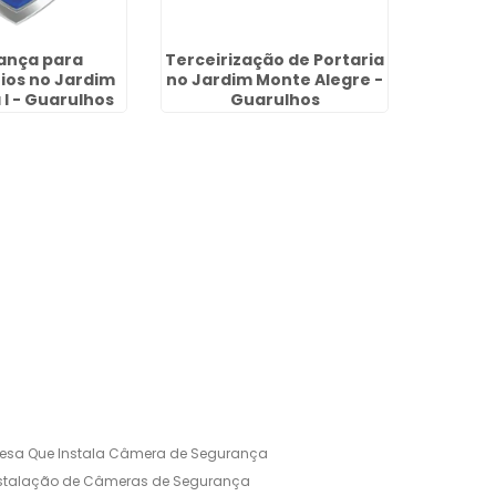
ança para
Terceirização de Portaria
Insta
os no Jardim
no Jardim Monte Alegre -
Elétric
 I - Guarulhos
Guarulhos
Vi
esa Que Instala Câmera de Segurança
nstalação de Câmeras de Segurança