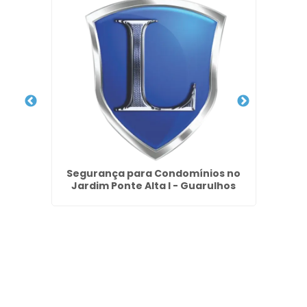
o Pari
Segurança para Condomínios no
Empr
Jardim Ponte Alta I - Guarulhos