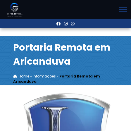
Portaria Remota em
Aricanduva
Home
»
Informações
»
Portaria Remota em
Aricanduva