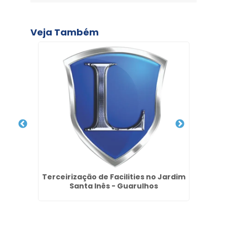
Veja Também
nio no
Terceirização de Facilities no Jardim
Seg
os
Santa Inês - Guarulhos