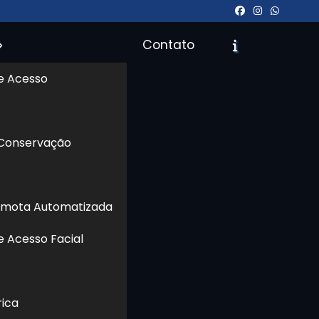
Contato
e Acesso
icite um Orçamento
Chame no WhatsApp
 Conservação
Informações
emota Automatizada
e Acesso Facial
rica