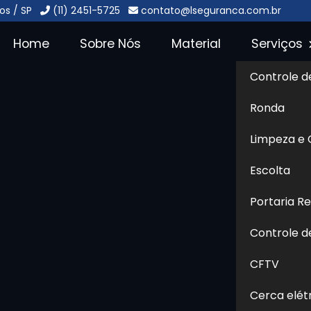
os / SP
(11) 2451-5725
contato@lseguranca.com.br
Home
Sobre Nós
Material
Serviços
Controle d
o Jardim São
Ronda
Sol
Limpeza e
São Paulo - Guarulhos
Escolta
Portaria R
 onde encontrar soluções em
o - Guarulhos
e busca uma
Controle d
qualidade, ética, respeito,
CFTV
ar certo. Seja bem-vindo ao
da em soluções de segurança
Cerca elét
ais como zeladoria, portaria,