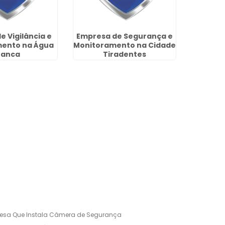
e Vigilância e
Empresa de Segurança e
Reconh
ento na Água
Monitoramento na Cidade
Portaria
ranca
Tiradentes
esa Que Instala Câmera de Segurança