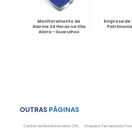
lação de
Monitoramento de
Empresa de 
araíso -
Alarme 24 Horas na Vila
Patrimonial
s
Alzira - Guarulhos
OUTRAS
PÁGINAS
Central de Monitoramento Cftv
Empresa Terceirizada Facil