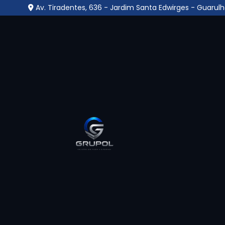
Av. Tiradentes, 636 - Jardim Santa Edwirges - Guarulh
Portaria Inteligente n
Paulo - Guarulhos
Home
»
Informações
»
Portaria Inteligente no Jardim 
Se você está a procura pelo melhor lugar
Portaria Inteligente no Jardim São Paul
empresa especializada para te atender com 
compromisso e segurança, encontrou o lug
Grupo L Segurança, uma empresa especializa
terceirizada, também oferecendo serviços ger