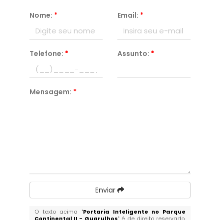
Nome:
*
Email:
*
Telefone:
*
Assunto:
*
Mensagem:
*
Enviar
O texto acima "
Portaria Inteligente no Parque
Continental II - Guarulhos
" é de direito reservado.