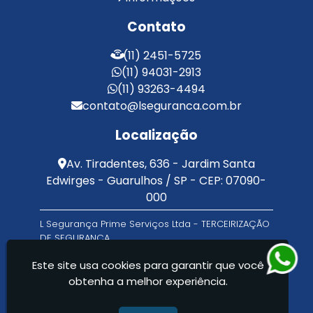
Serviço de Portaria Terceirizado
Contato
Serviços de Limpeza e Portaria
Terceirização de Facilities
(11) 2451-5725
Terceirização de Portaria
(11) 94031-2913
Zeladoria de Condomínios
(11) 93263-4494
contato@lseguranca.com.br
Localização
Av. Tiradentes, 636 - Jardim Santa
Edwirges - Guarulhos / SP - CEP: 07090-
000
L Segurança Prime Serviços Ltda - TERCEIRIZAÇÃO
DE SEGURANÇA
Este site usa cookies para garantir que você
obtenha a melhor experiência.