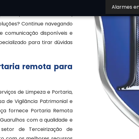
urança terceirizada, também
Alarmes e
portaria, controle de acesso,
soluções? Continue navegando
 de comunicação disponíveis e
cializado para tirar dúvidas
rtaria remota para
Serviços de Limpeza e Portaria,
 de Vigilância Patrimonial e
nça fornece Portaria Remota
Guarulhos com a qualidade e
 setor de Terceirização de
nto com os melhores recursos