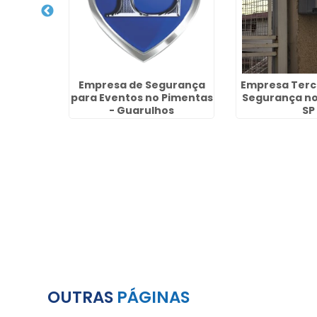
peza de
Empresa de Segurança
Empresa Terc
ila Any -
para Eventos no Pimentas
Segurança no
s
- Guarulhos
SP
OUTRAS
PÁGINAS