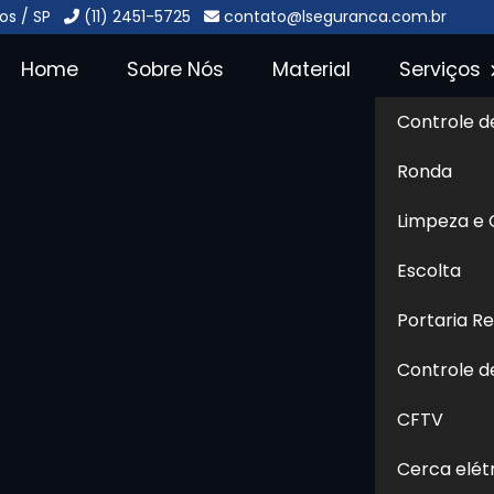
os / SP
(11) 2451-5725
contato@lseguranca.com.br
Home
Sobre Nós
Material
Serviços
Controle d
 Condomínios
Ronda
s -
Limpeza e
Sol
Escolta
ios no Jardim dos Pimentas - Guarulhos
Portaria R
Controle d
 onde encontrar soluções em
a uma empresa especializada
CFTV
ito, compromisso e segurança,
Cerca elét
 ao Grupo L Segurança, uma