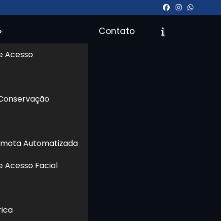
Contato
e Acesso
 Conservação
icite um Orçamento
Chame no WhatsApp
emota Automatizada
Informações
e Acesso Facial
rica