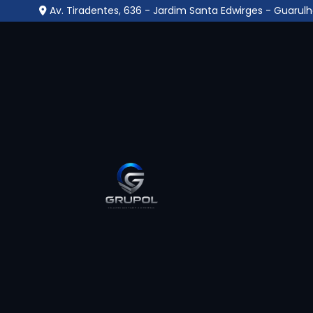
Av. Tiradentes, 636 - Jardim Santa Edwirges - Guarulh
Portaria Remota para
no Jardim dos Pimenta
Guarulhos
Home
»
Informações
»
Portaria Remota para Condomín
Se você está a procura pelo melhor lugar
portaria remota para condomínios
e busc
para te atender com qualidade, ética, respe
encontrou o lugar certo. Seja bem-vindo