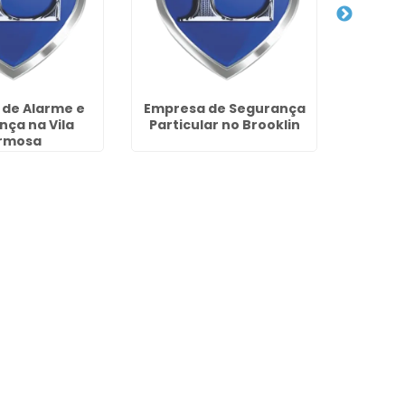
de Alarme e
Empresa de Segurança
Empre
ça na Vila
Particular no Brooklin
Câmera
rmosa
Par