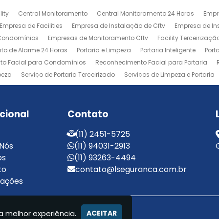
ity
Central Monitoramento
Central Monitoramento 24 Horas
Empr
Empresa de Facilities
Empresa de Instalação de Cftv
Empresa de I
 Condomínios
Empresas de Monitoramento Cftv
Facility Terceirizaçã
to de Alarme 24 Horas
Portaria e Limpeza
Portaria Inteligente
Port
o Facial para Condomínios
Reconhecimento Facial para Portaria
peza
Serviço de Portaria Terceirizado
Serviços de Limpeza e Portaria
ucional
Contato
(11) 2451-5725
 Nós
(11) 94031-2913
os
(11) 93263-4494
to
contato@lseguranca.com.br
mações
 SEGURANÇA
a melhor experiência.
ACEITAR