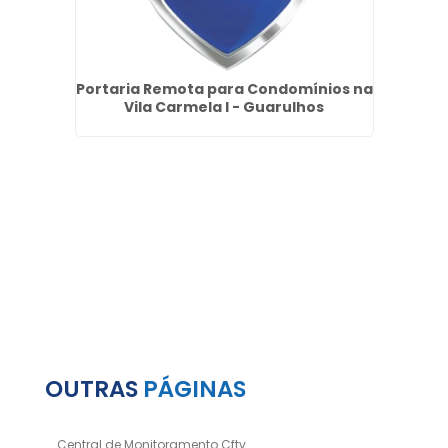
ínios
Portaria Remota para Condomínios na
Em
Vila Carmela I - Guarulhos
Seg
OUTRAS
PÁGINAS
Central de Monitoramento Cftv