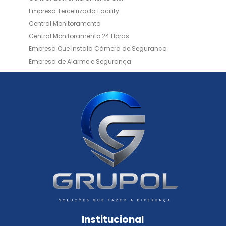
Empresa Terceirizada Facility
Central Monitoramento
Central Monitoramento 24 Horas
Empresa Que Instala Câmera de Segurança
Empresa de Alarme e Segurança
Empresa de Alarmes
Empresa de Facilities
Empresa de Instalação de Cftv
Empresa de Instalação de Câmeras de Segurança
Empresa de Limpeza e Portaria
Empresas de Limpeza de Condomínios
Empresas de Monitoramento Cftv
Facility Terceirização
Instalação de Cftv
Instalação de Cercas Elétricas Residenciais
Monitoramento de Alarme 24 Horas
Portaria e Limpeza
Portaria Inteligente
Portaria Remota
Portaria Remota para Condomínios
Institucional
Reconhecimento Facial em Condomínios