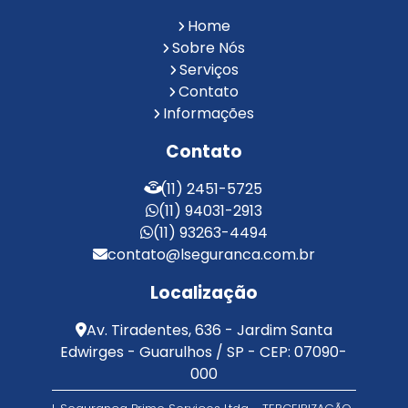
Reconhecimento Facial para Condomínios
Home
Reconhecimento Facial para Portaria
Sobre Nós
Reconhecimento Facial Portaria
Serviços
Contato
Serviço de Limpeza Terceirizado
Informações
Serviço de Portaria e Limpeza
Serviço de Portaria Terceirizado
Contato
Serviços de Limpeza e Portaria
Terceirização de Facilities
(11) 2451-5725
Terceirização de Portaria
(11) 94031-2913
Zeladoria de Condomínios
(11) 93263-4494
contato@lseguranca.com.br
Localização
Av. Tiradentes, 636 - Jardim Santa
Edwirges - Guarulhos / SP - CEP: 07090-
000